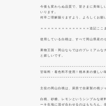
今後も変わらぬ品質で、皆さまに美味し
いります。
何卒ご理解賜りますよう、よろしくお願
＝＝＝＝＝＝＝＝＝＝＝＝＝＝追記ここまで<
使用している白桃は、すべて岡山県産の
果物王国・岡山ならではのプレミアムな
と嬉しいです。
ｰｰｰｰｰｰｰｰｰｰｰｰｰｰｰｰｰｰｰｰｰｰｰｰｰｰｰｰｰｰｰ
甘味料・着色料不使用！桃本来の優しい
ｰｰｰｰｰｰｰｰｰｰｰｰｰｰｰｰｰｰｰｰｰｰｰｰｰｰｰｰｰｰｰ
主役の岡山白桃は、厨房で自家製の桃ジ
白桃、砂糖、レモンというシンプルな材
ーキ生地に混ぜ合わせるのはもちろん、