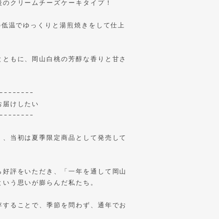
後のクリームチーズケーキタイプ！
の低温でゆっくりと湯煎焼きをして仕上
とともに、岡山白桃の芳醇な香りと甘さ
ｰｰｰｰｰｰｰｰ
お届けしたい
ｰｰｰｰｰｰｰｰ
』、当初は夏季限定商品として発売して
ら好評をいただき、「一年を通して岡山
という思いが膨らんだ私たち。
存することで、季節を問わず、通年でお