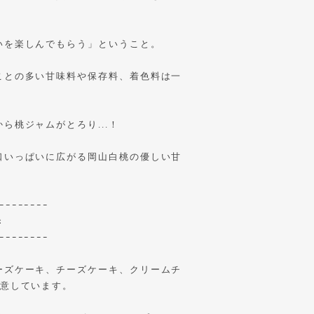
いを楽しんでもらう」ということ。
ことの多い甘味料や保存料、着色料は一
ら桃ジャムがとろり...！
口いっぱいに広がる岡山白桃の優しい甘
ｰｰｰｰｰｰｰｰ
き
ｰｰｰｰｰｰｰｰ
ーズケーキ、チーズケーキ、クリームチ
用意しています。