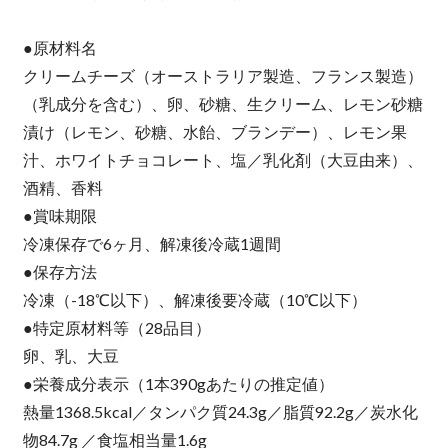
●原材料名
クリームチーズ（オーストラリア製造、フランス製造）
（乳成分を含む）、卵、砂糖、生クリーム、レモン砂糖
漬け（レモン、砂糖、水飴、ブランデー）、レモン果
汁、ホワイトチョコレート、塩／乳化剤（大豆由来）、
酒精、香料
●賞味期限
冷凍保存で6ヶ月、解凍後冷蔵1週間
●保存方法
冷凍（-18℃以下）、解凍後要冷蔵（10℃以下）
●特定原材料等（28品目）
卵、乳、大豆
●栄養成分表示（1本390gあたりの推定値）
熱量1368.5kcal／タンパク質24.3g／脂質92.2g／炭水化
物84.7g ／食塩相当量1.6g